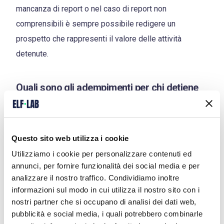
mancanza di report o nel caso di report non
comprensibili è sempre possibile redigere un
prospetto che rappresenti il valore delle attività
detenute.
Quali sono gli adempimenti per chi detiene
cripto-attività
Dal primo gennaio 2023 coloro che si trovano in
possesso di cripto attività sono tenuti ai seguenti
Questo sito web utilizza i cookie
adempimenti annuali:
Utilizziamo i cookie per personalizzare contenuti ed
annunci, per fornire funzionalità dei social media e per
1.Versamento dell’imposta sostitutiva del 26%
analizzare il nostro traffico. Condividiamo inoltre
informazioni sul modo in cui utilizza il nostro sito con i
sull’eventuale plusvalenza imponibile e
nostri partner che si occupano di analisi dei dati web,
dell’imposta di bollo
pubblicità e social media, i quali potrebbero combinarle