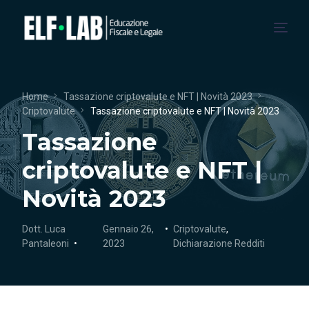
Chi Siamo
Home
Tassazione criptovalute e NFT | Novità 2023
Criptovalute
Tassazione criptovalute e NFT | Novità 2023
Servizi
Tassazione
Blog
criptovalute e NFT |
Collaborazioni
Novità 2023
Dott. Luca
Gennaio 26,
Criptovalute
,
Pantaleoni
2023
Dichiarazione Redditi