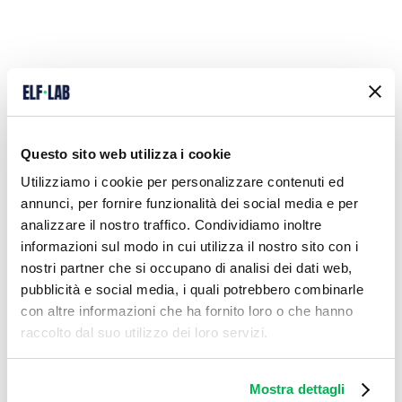
Cerca
Questo sito web utilizza i cookie
Utilizziamo i cookie per personalizzare contenuti ed
annunci, per fornire funzionalità dei social media e per
Ultimi articoli
analizzare il nostro traffico. Condividiamo inoltre
informazioni sul modo in cui utilizza il nostro sito con i
Modello 730 precompilato: guida all’uso
[Aggiornamento novità fiscali 2025]
nostri partner che si occupano di analisi dei dati web,
DI DOTT. LUCA PANTALEONI
pubblicità e social media, i quali potrebbero combinarle
con altre informazioni che ha fornito loro o che hanno
raccolto dal suo utilizzo dei loro servizi.
Doppia tassazione dividendi esteri: come
recuperarla
DI DOTT. LUCA PANTALEONI
Mostra dettagli