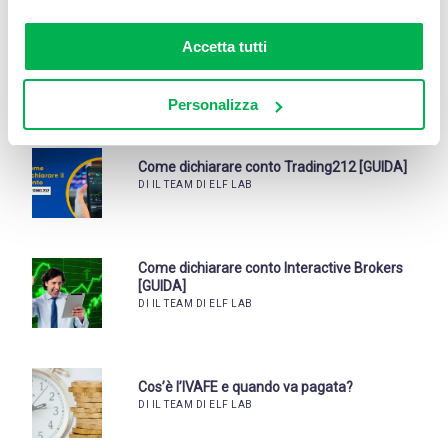
Accetta tutti
Truffe nel trading – 5 consigli
(dell’avvocato) per proteggersi
DI IL TEAM DI ELF LAB
Personalizza
Come dichiarare conto Trading212 [GUIDA]
DI IL TEAM DI ELF LAB
Come dichiarare conto Interactive Brokers
[GUIDA]
DI IL TEAM DI ELF LAB
Cos’è l’IVAFE e quando va pagata?
DI IL TEAM DI ELF LAB