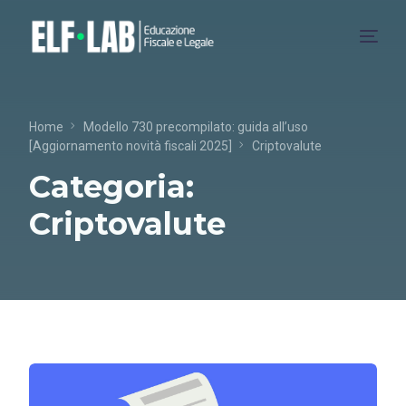
Chi Siamo
Home
Modello 730 precompilato: guida all’uso
[Aggiornamento novità fiscali 2025]
Criptovalute
Servizi
Categoria:
Blog
Criptovalute
Collaborazioni