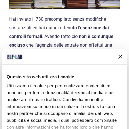
Hai inviato il 730 precompilato senza modifiche
sostanziali ed hai quindi ottenuto l’
esenzione dai
controlli formali
. Avendo fatto ciò
non è comunque
escluso
che l’agenzia delle entrate non effettui una
verifica per testare la bontà delle informazioni
comunicate.
Controlla due o tre volte la dichiarazione prima di
Questo sito web utilizza i cookie
inviarla,
specie in relazione alla complessità dei dati
Utilizziamo i cookie per personalizzare contenuti ed
da dichiarare.
annunci, per fornire funzionalità dei social media e per
analizzare il nostro traffico. Condividiamo inoltre
Se invece parliamo di
documenti da conservare
un
informazioni sul modo in cui utilizza il nostro sito con i
nostri partner che si occupano di analisi dei dati web,
breve vademecum potrebbe essere questo:
pubblicità e social media, i quali potrebbero combinarle
con altre informazioni che ha fornito loro o che hanno
Tutti gli scontrini, le ricevute, le fatture o le quietanze