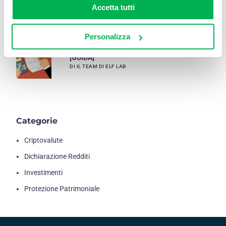
Accetta tutti
DI DOTT. LUCA PANTALEONI
Personalizza
Dichiarare il conto trading in autonomia
[GUIDA]
DI IL TEAM DI ELF LAB
Categorie
Criptovalute
Dichiarazione Redditi
Investimenti
Protezione Patrimoniale