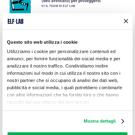
(dell’avvocato) per proteggersi
DI IL TEAM DI ELF LAB
Come dichiarare conto Trading212 [GUIDA]
DI IL TEAM DI ELF LAB
Questo sito web utilizza i cookie
Utilizziamo i cookie per personalizzare contenuti ed
annunci, per fornire funzionalità dei social media e per
Come dichiarare conto Interactive Brokers
analizzare il nostro traffico. Condividiamo inoltre
[GUIDA]
DI IL TEAM DI ELF LAB
informazioni sul modo in cui utilizza il nostro sito con i
nostri partner che si occupano di analisi dei dati web,
pubblicità e social media, i quali potrebbero combinarle
con altre informazioni che ha fornito loro o che hanno
Cos’è l’IVAFE e quando va pagata?
raccolto dal suo utilizzo dei loro servizi.
DI IL TEAM DI ELF LAB
Mostra dettagli
Il Form 836 Ireland e la tassazione degli
interessi