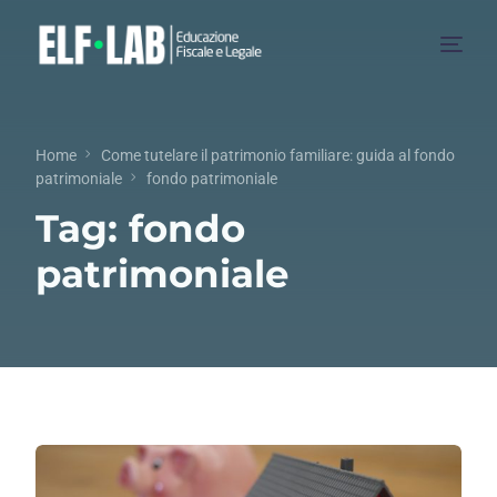
Chi Siamo
Home
Come tutelare il patrimonio familiare: guida al fondo
patrimoniale
fondo patrimoniale
Servizi
Tag:
fondo
Blog
patrimoniale
Collaborazioni